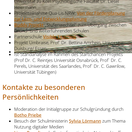
Universität zu Köln Psychologische Fakultät Dr. Liesel
Heiermann
Projektteilnahme Qua-Lis NRW:
Von der Förderplanung
zur Lern- und Entwicklungsplanung
Buddy Projekt
„Stufenwechsel“ zum Übergang zwischen
Grund- und weiterführenden Schulen
Partnerschule
Visible Learning
Projekt Umbraise, Prof´ Dr. Bettina Amrhein, Universität
Duisburg/ Essen
Ist-Standanalyse im Rahmen des Startchancen Projekts
(Prof Dr. C. Reintjes Universität Osnabrück, Prof` Dr. C.
Perels, Universität des Saarlandes, Prof` Dr. C. Gawrilow,
Universität Tübingen)
Kontakte zu besonderen
Persönlichkeiten
Moderation der Initialgruppe zur Schulgründung durch
Botho Priebe
Besuch der Schulministerin
Sylvia Lörmann
zum Thema
Nutzung digitaler Medien