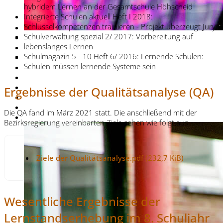
hybridem Lernen an der Gesamtschule Höhscheid
Integrierte Schulen aktuell Heft I 2018:
Schlüsselkompetenzen trainieren - Projekt überzeugt Jury
Schulverwaltung spezial 2/ 2017: Vorbereitung auf
lebenslanges Lernen
Schulmagazin 5 - 10 Heft 6/ 2016: Lernende Schulen:
Schulen müssen lernende Systeme sein
Ergebnisse der Qualitätsanalyse (QA)
Die QA fand im März 2021 statt. Die anschließend mit der
Bezirksregierung vereinbarten Ziele sehen wie folgt aus.
Ziele der Qualitätsanalyse.pdf
(232,7 KiB)
Wesentliche Ergebnisse der
Lernstandserhebung im 8. Schuljahr