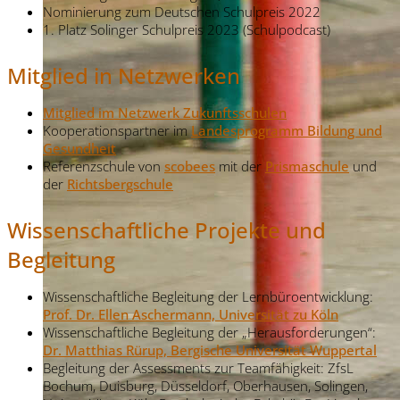
Nominierung zum Deutschen Schulpreis 2022
1. Platz Solinger Schulpreis 2023 (Schulpodcast)
Mitglied in Netzwerken
Mitglied im Netzwerk Zukunftsschulen
Kooperationspartner im
Landesprogramm Bildung und
Gesundheit
Referenzschule von
scobees
mit der
Prismaschule
und
der
Richtsbergschule
Wissenschaftliche Projekte und
Begleitung
Wissenschaftliche Begleitung der Lernbüroentwicklung:
Prof. Dr. Ellen Aschermann, Universität zu Köln
Wissenschaftliche Begleitung der „Herausforderungen“:
Dr. Matthias Rürup, Bergische Universität Wuppertal
Begleitung der Assessments zur Teamfähigkeit: ZfsL
Bochum, Duisburg, Düsseldorf, Oberhausen, Solingen,