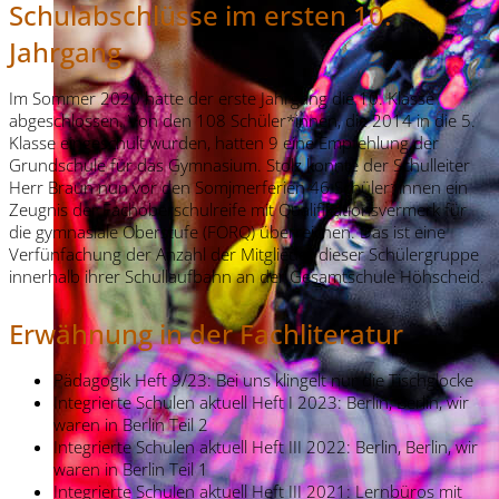
Schulabschlüsse im ersten 10.
Jahrgang
Im Sommer 2020 hatte der erste Jahrgang die 10. Klasse
abgeschlossen. Von den 108 Schüler*innen, die 2014 in die 5.
Klasse eingeschult wurden, hatten 9 eine Empfehlung der
Grundschule für das Gymnasium. Stolz konnte der Schulleiter
Herr Braun nun vor den Somjmerferien 46 Schüler*innen ein
Zeugnis der Fachoberschulreife mit Qualifikationsvermerk für
die gymnasiale Oberstufe (FORQ) überreichen. Das ist eine
Verfünfachung der Anzahl der Mitglieder dieser Schülergruppe
innerhalb ihrer Schullaufbahn an der Gesamtschule Höhscheid.
Erwähnung in der Fachliteratur
Pädagogik Heft 9/23: Bei uns klingelt nur die Tischglocke
Integrierte Schulen aktuell Heft I 2023: Berlin, Berlin, wir
waren in Berlin Teil 2
Integrierte Schulen aktuell Heft III 2022: Berlin, Berlin, wir
waren in Berlin Teil 1
Integrierte Schulen aktuell Heft III 2021: Lernbüros mit