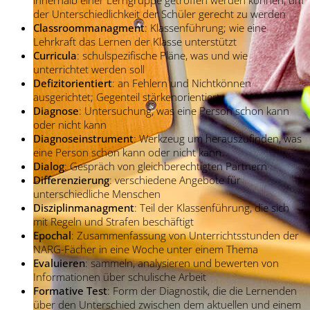
der Unterschiedlichkeit der Schüler gerecht zu werden
Classroommanagment
: Klassenführung; wie eine
Lehrkraft das Lernen der Klasse unterstützt
Curricula
: schulspezifische Pläne, was und wie
unterrichtet werden soll
Defizitorientiert
: an Fehlern und Nichtkönnen
ausgerichtet; Gegenteil stärkenorientiert
Diagnose
: Untersuchung, was eine Person schon kann
oder nicht kann
Diagnoseinstrument
: Werkzeug um herauszufinden, was
eine Person schon kann oder nicht kann
Dialog
: Gespräch von gleichberechtigten Partnern
Differenzierung
: verschiedene Angebote für
unterschiedliche Menschen
Disziplinmanagment
: Teil der Klassenführung, die sich
mit Regeln und Strafen beschäftigt
Epochal
: Zusammenfassung von Unterrichtsstunden der
NARG-Fächer in eine Woche unter einem Thema
Evaluieren
: sammeln, analysieren und bewerten von
Informationen über schulische Arbeit
Formative Test
: Form der Diagnostik, die die Lernenden
über den Unterschied zwischen dem aktuellen und einem