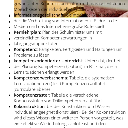
gewünschten Kenntnisstand informiert; daraus entstehen
Möglichkeiten der individuellen Förderung
Informationsgesellschaft
: die moderne Gesellschaft, in
der die Verbreitung von Informationen z. B. durch die
Medien und das Internet eine große Rolle spielt
Kernlehrplan
: Plan des Schulministeriums mit
verbindlichen Kompetenzerwartungen in
Jahrgangsdoppelstufen
Kompetenz
: Fähigkeiten, Fertigkeiten und Haltungen um
Probleme zu lösen
kompetenzorientierter Unterricht
: Unterricht, der bei
der Planung Kompetenzen (Output) im Blick hat, die in
Lernsituationen erlangt werden
Kompetenzerwerbschema
: Tabelle, die sytematisch
Lernsituationen zu (Teil-) Kompetenzen aufführt
(curriculare Ebene)
Kompetenzraster
: Tabelle die verschiedene
Könnensstufen von Teilkompetenzen aufführt
Kokonstruktion
: bei der Konstruktion wird Wissen
individuell angeeignet (konstruiert). Bei der Kokonstruktion
wird dieses Wissen einer weiteren Person vorgestellt, was
eine effektive Wiederholungsschleife ist und den