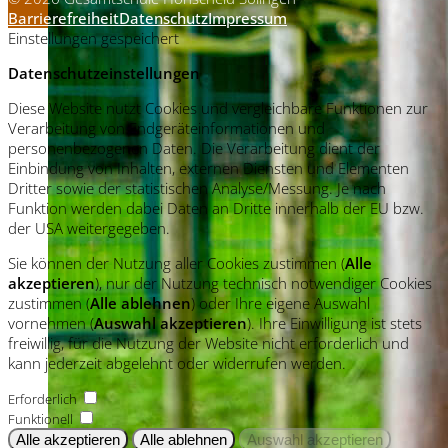
Barrierefreiheit
Datenschutz
Impressum
Einstellungen gespeichert
Datenschutzeinstellungen
Diese Website nutzt Cookies und vergleichbare Funktionen zur
Verarbeitung von Endgeräteinformationen und
personenbezogenen Daten. Die Verarbeitung dient der
Einbindung von Inhalten, externen Diensten und Elementen
Dritter sowie der statistischen Analyse/Messung. Je nach
Funktion werden dabei Daten an Dritte innerhalb der EU bzw.
der USA weitergegeben.
Sie können der Nutzung aller Cookies zustimmen (
Alle
akzeptieren
), nur der Nutzung technisch notwendiger Cookies
zustimmen (
Alle ablehnen
) oder Ihre eigene Auswahl
vornehmen (
Auswahl akzeptieren
). Ihre Einwilligung ist stets
freiwillig, für die Nutzung der Website nicht erforderlich und
kann jederzeit abgelehnt oder widerrufen werden.
Erforderlich
Funktionell