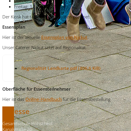
Donnerstag: 12:45 - 13:45 Uhr
Freitag: 12:45 - 13:45 Uhr
Der Kiosk hat täglich in den Pausen geöffnet.
Essensplan
Hier ist der aktuelle
Essensplan von Nickut
.
Unser Caterer Nickut setzt auf Regionalität.
Regionalität Landkarte.pdf
(406,6 KiB)
Oberfläche für Essensteilnehmer
Hier ist das
Online-Handbuch
für die Essensbestellung.
Adresse
Gesamtschule Höhscheid
Kanalstraße 20