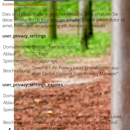
Datenschutz
Impressum
Dies sind Blindinhalte in jeglicher Hinsicht. Bitte ersetzen Sie
diese Inhalte durch Ihre eigenen Inhalte. Lorem ipsum dolor sit
amet, consectetuer adipiscing elit. Aenean commodo.
user_privacy_settings
Domainname:
Domain hier eintragen
Ablauf:
30 Tage
Speicherort:
Localstorage
Speichert die Privacy Level Einstellungen aus
Beschreibung:
dem Cookie Consent Tool "Privacy Manager".
user_privacy_settings_expires
Domainname:
Domain hier eintragen
Ablauf:
30 Tage
Speicherort:
Localstorage
Speichert die Speicherdauer der Privacy Level
Beschreibung:
Einstellungen aus dem Cookie Consent Tool
"Privacy Manager".