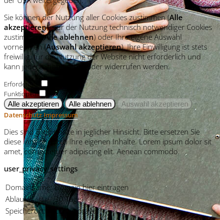
Sie können der Nutzung aller Cookies zustimmen (
Alle
akzeptieren
), nur der Nutzung technisch notwendiger Cookies
zustimmen (
Alle ablehnen
) oder Ihre eigene Auswahl
vornehmen (
Auswahl akzeptieren
). Ihre Einwilligung ist stets
freiwillig, für die Nutzung der Website nicht erforderlich und
kann jederzeit abgelehnt oder widerrufen werden.
Erforderlich
Funktionell
Datenschutz
Impressum
Dies sind Blindinhalte in jeglicher Hinsicht. Bitte ersetzen Sie
diese Inhalte durch Ihre eigenen Inhalte. Lorem ipsum dolor sit
amet, consectetuer adipiscing elit. Aenean commodo.
user_privacy_settings
Domainname:
Domain hier eintragen
Ablauf:
30 Tage
Speicherort:
Localstorage