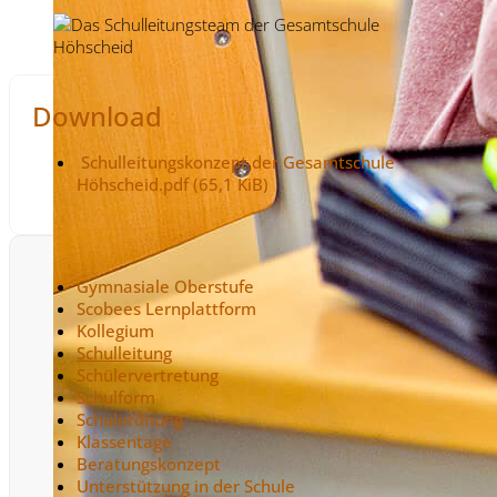
Download
Schulleitungskonzept der Gesamtschule
Höhscheid.pdf
(65,1 KiB)
Gymnasiale Oberstufe
Scobees Lernplattform
Kollegium
Schulleitung
Schülervertretung
Schulform
Schulordnung
Klassentage
Beratungskonzept
Unterstützung in der Schule