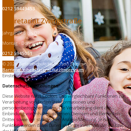
0212 59449453
Sekretariat Zweigstraße
Jahrgänge 8 bis Q2
Montag - Donnerstag: 08:00 - 13:00 Uhr
0212 5945051
© 2026 Gesamtschule Höhscheid Solingen
Barrierefreiheit
Datenschutz
Impressum
Einstellungen gespeichert
Datenschutzeinstellungen
Diese Website nutzt Cookies und vergleichbare Funktionen zur
Verarbeitung von Endgeräteinformationen und
personenbezogenen Daten. Die Verarbeitung dient der
Einbindung von Inhalten, externen Diensten und Elementen
Dritter sowie der statistischen Analyse/Messung. Je nach
Funktion werden dabei Daten an Dritte innerhalb der EU bzw.
der USA weitergegeben.