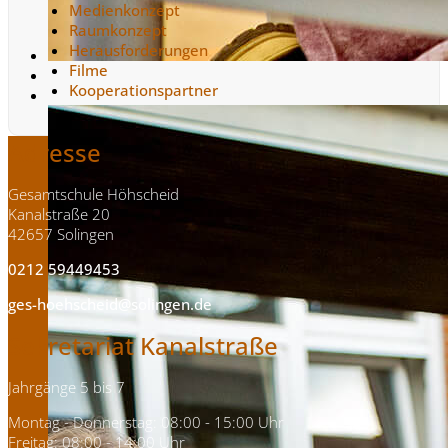
Medienkonzept
Raumkonzept
Herausforderungen
Filme
Kooperationspartner
Adresse
Gesamtschule Höhscheid
Kanalstraße 20
42657 Solingen
0212 59449453
ges-hoehscheid@solingen.de
Sekretariat Kanalstraße
Jahrgänge 5 bis 7
Montag - Donnerstag: 08:00 - 15:00 Uhr
Freitag: 08:00 - 14:00 Uhr