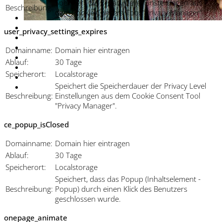
Speichert die Privacy Level Einstellungen aus
Beschreibung:
dem Cookie Consent Tool "Privacy Manager".
user_privacy_settings_expires
Domainname:
Domain hier eintragen
Ablauf:
30 Tage
Speicherort:
Localstorage
Speichert die Speicherdauer der Privacy Level
Beschreibung:
Einstellungen aus dem Cookie Consent Tool
"Privacy Manager".
ce_popup_isClosed
Domainname:
Domain hier eintragen
Ablauf:
30 Tage
Speicherort:
Localstorage
Speichert, dass das Popup (Inhaltselement -
Beschreibung:
Popup) durch einen Klick des Benutzers
geschlossen wurde.
onepage_animate