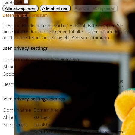
Funktionell
Datenschutz
Impressum
Dies sind Blindinhalte in jeglicher Hinsicht. Bitte ersetzen Sie
diese Inhalte durch Ihre eigenen Inhalte. Lorem ipsum dolor sit
amet, consectetuer adipiscing elit. Aenean commodo.
user_privacy_settings
Domainname:
Domain hier eintragen
Ablauf:
30 Tage
Speicherort:
Localstorage
Speichert die Privacy Level Einstellungen aus
Beschreibung:
dem Cookie Consent Tool "Privacy Manager".
user_privacy_settings_expires
Domainname:
Domain hier eintragen
Ablauf:
30 Tage
Speicherort:
Localstorage
Speichert die Speicherdauer der Privacy Level