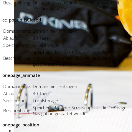
Beschreibung:
Einstellungen aus dem Cookie Consent Tool
"Privacy Manager".
ce_popup_isClosed
Domainname:
Domain hier eintragen
Ablauf:
30 Tage
Speicherort:
Localstorage
Speichert, dass das Popup (Inhaltselement -
Beschreibung:
Popup) durch einen Klick des Benutzers
geschlossen wurde.
onepage_animate
Domainname:
Domain hier eintragen
Ablauf:
30 Tage
Speicherort:
Localstorage
Speichert, dass der Scrollscript für die Onepage
Beschreibung:
Navigation gestartet wurde.
onepage_position