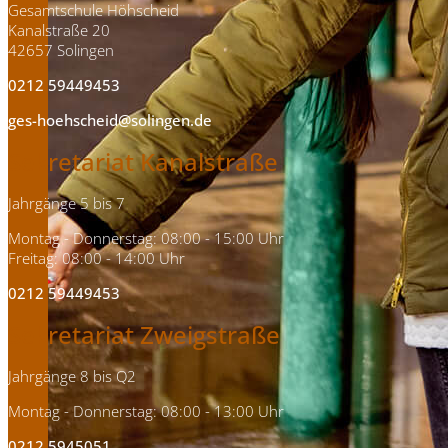
Gesamtschule Höhscheid
Kanalstraße 20
42657 Solingen
0212 59449453
ges-hoehscheid@solingen.de
Sekretariat Kanalstraße
Jahrgänge 5 bis 7
Montag - Donnerstag: 08:00 - 15:00 Uhr
Freitag: 08:00 - 14:00 Uhr
0212 59449453
Sekretariat Zweigstraße
Jahrgänge 8 bis Q2
Montag - Donnerstag: 08:00 - 13:00 Uhr
0212 5945051