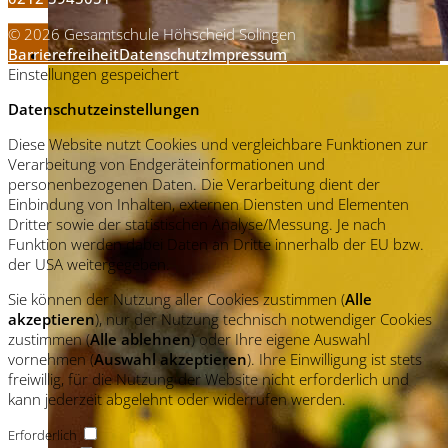
© 2026 Gesamtschule Höhscheid Solingen
Barrierefreiheit
Datenschutz
Impressum
Einstellungen gespeichert
Datenschutzeinstellungen
Diese Website nutzt Cookies und vergleichbare Funktionen zur
Verarbeitung von Endgeräteinformationen und
personenbezogenen Daten. Die Verarbeitung dient der
Einbindung von Inhalten, externen Diensten und Elementen
Dritter sowie der statistischen Analyse/Messung. Je nach
Funktion werden dabei Daten an Dritte innerhalb der EU bzw.
der USA weitergegeben.
Sie können der Nutzung aller Cookies zustimmen (
Alle
akzeptieren
), nur der Nutzung technisch notwendiger Cookies
zustimmen (
Alle ablehnen
) oder Ihre eigene Auswahl
vornehmen (
Auswahl akzeptieren
). Ihre Einwilligung ist stets
freiwillig, für die Nutzung der Website nicht erforderlich und
kann jederzeit abgelehnt oder widerrufen werden.
Erforderlich