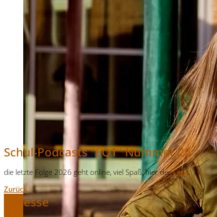
Schul-Podcasts "EQT" Nummer 26
die letzte Folge 2026 geht online, viel Spaß, hier der
Link
.
Zurück
Adresse