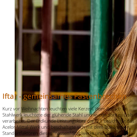
Iftar - gemeinsames Fastenbrechen
Kurz vor Weihnachten leuchten viele Kerzen. Beim Besuch im
Stahlwerk leuchtete der glühende Stahl und wurde dort zu Coils
verarbeitet. Der Erdkunde Leistungskurs der Q 1 besichtigte das
Acelor-Mittal-Werk und beschäftigte sich mit dem Stahlkochen,
Standortfaktoren dieses "nassen" Stahlwerks und dem