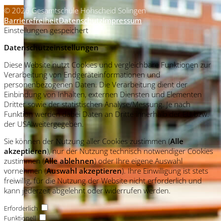
© 2026 Gesamtschule Höhscheid Solingen
Barrierefreiheit
Datenschutz
Impressum
Einstellungen gespeichert
Datenschutzeinstellungen
Diese Website nutzt Cookies und vergleichbare Funktionen zur
Verarbeitung von Endgeräteinformationen und
personenbezogenen Daten. Die Verarbeitung dient der
Einbindung von Inhalten, externen Diensten und Elementen
Dritter sowie der statistischen Analyse/Messung. Je nach
Funktion werden dabei Daten an Dritte innerhalb der EU bzw.
der USA weitergegeben.
Sie können der Nutzung aller Cookies zustimmen (
Alle
akzeptieren
), nur der Nutzung technisch notwendiger Cookies
zustimmen (
Alle ablehnen
) oder Ihre eigene Auswahl
vornehmen (
Auswahl akzeptieren
). Ihre Einwilligung ist stets
freiwillig, für die Nutzung der Website nicht erforderlich und
kann jederzeit abgelehnt oder widerrufen werden.
Erforderlich
Funktionell