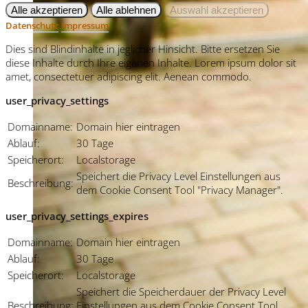
Datenschutz
Impressum
Dies sind Blindinhalte in jeglicher Hinsicht. Bitte ersetzen Sie
diese Inhalte durch Ihre eigenen Inhalte. Lorem ipsum dolor sit
amet, consectetuer adipiscing elit. Aenean commodo.
user_privacy_settings
Domainname:
Domain hier eintragen
Ablauf:
30 Tage
Speicherort:
Localstorage
Speichert die Privacy Level Einstellungen aus
Beschreibung:
dem Cookie Consent Tool "Privacy Manager".
user_privacy_settings_expires
Domainname:
Domain hier eintragen
Ablauf:
30 Tage
Speicherort:
Localstorage
Speichert die Speicherdauer der Privacy Level
Beschreibung:
Einstellungen aus dem Cookie Consent Tool