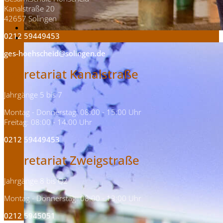
Kanalstraße 20
42657 Solingen
0212 59449453
ges-hoehscheid@solingen.de
Sekretariat Kanalstraße
Jahrgänge 5 bis 7
Montag - Donnerstag: 08:00 - 15:00 Uhr
Freitag: 08:00 - 14:00 Uhr
0212 59449453
Sekretariat Zweigstraße
Jahrgänge 8 bis Q2
Montag - Donnerstag: 08:00 - 13:00 Uhr
0212 5945051